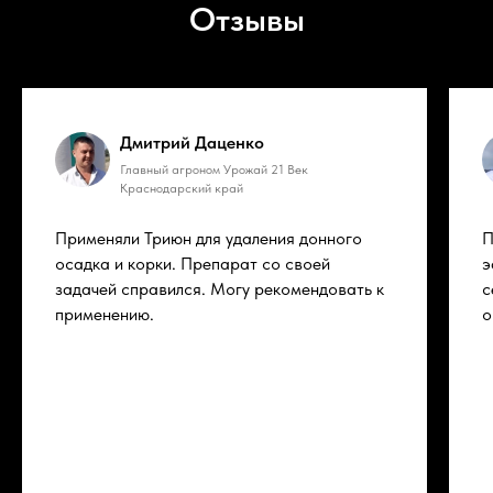
Отзывы
Дмитрий Даценко
Главный агроном Урожай 21 Век
Краснодарский край
Применяли Триюн для удаления донного
П
осадка и корки. Препарат со своей
э
задачей справился. Могу рекомендовать к
с
применению.
о